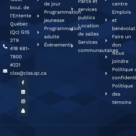
Parcs et
de jour
centre
boul. de
services
Programmation
Emplois
l’Entente
publics
jeunesse
et
Québec
Location
Programmation
bénévolat
(Qc) G1S
de salles
adulte
Faire un
2T9
Services
Événements
don
418 681-
communautaires
Nous
7800
joindre
#221
Politique 
clss@clss.qc.ca
confidenti
Politique
des
témoins