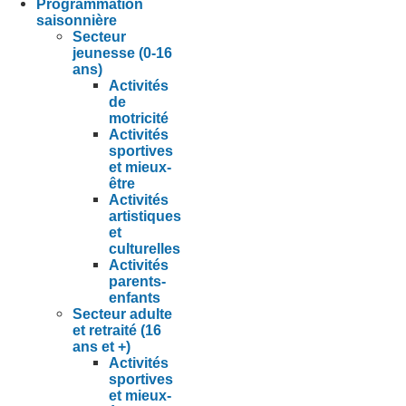
Programmation
saisonnière
Secteur
jeunesse (0-16
ans)
Activités
de
motricité
Activités
sportives
et mieux-
être
Activités
artistiques
et
culturelles
Activités
parents-
enfants
Secteur adulte
et retraité (16
ans et +)
Activités
sportives
et mieux-