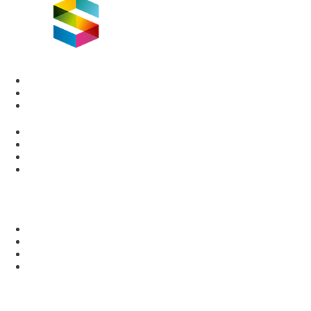
1360, boul. de l’Entente Québec (Qc) G1S 2T9
418 681-7800 #221
clss@clss.qc.ca
LOISIRS
Camps de jour
Programmation jeunesse
Programmation adulte
Événements
PARCS ET SERVICES