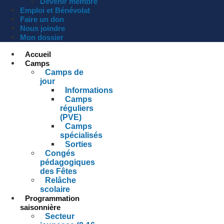
Devenir membre
Emploi et Bénévolat
Faire un don
Nous joindre
Mon dossier
Accueil
Camps
Camps de
jour
Informations
Camps
réguliers
(PVE)
Camps
spécialisés
Sorties
Congés
pédagogiques
des Fêtes
Relâche
scolaire
Programmation
saisonnière
Secteur