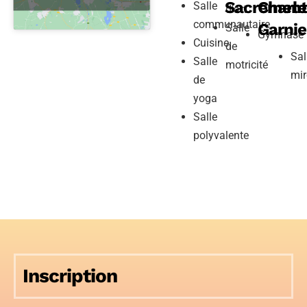
Sacremen
Charle
Salle
d'art
communautaire
Garnie
Salle
Gymnase
Cuisine
de
Sal
Salle
motricité
mir
de
yoga
Salle
polyvalente
Inscription