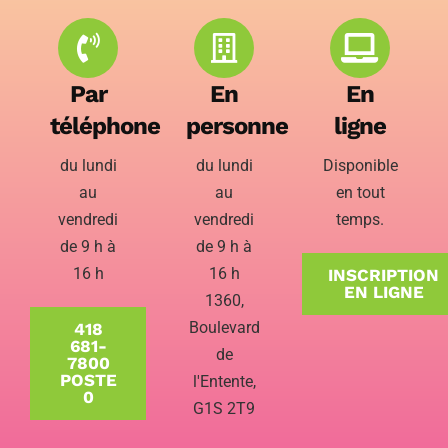
Par
En
En
téléphone
personne
ligne
du lundi
du lundi
Disponible
au
au
en tout
vendredi
vendredi
temps.
de 9 h à
de 9 h à
16 h
16 h
INSCRIPTION
EN LIGNE
1360,
Boulevard
418
681-
de
7800
POSTE
l'Entente,
0
G1S 2T9