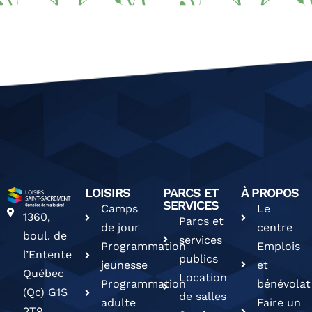
LOISIRS
PARCS ET
À PROPOS
SERVICES
Camps
Le
1360,
Parcs et
de jour
centre
boul. de
services
Programmation
Emplois
l’Entente
publics
jeunesse
et
Québec
Location
Programmation
bénévolat
(Qc) G1S
de salles
adulte
Faire un
2T9