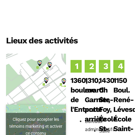
Lieux des activités
1
2
3
4
1360,
1310,
1430
1150
boulevard
rue
Ch
Boul.
de
Garnier,
Ste-
René-
l'Entente
porte
Foy,
Léves
arrière
École
École
Cliquez pour accepter les
Bureaux
témoins marketing et activer
St-
Saint-
administratifs
Salle
ce contenu