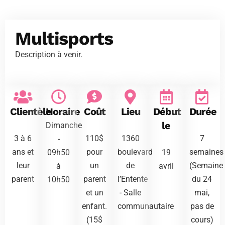
Multisports
Description à venir.
Clientèle
Horaire
Coût
Lieu
Début
Durée
le
Dimanche
3 à 6
110$
1360
7
-
ans et
pour
boulevard
semaines
09h50
19
leur
un
de
(Semaine
à
avril
parent
parent
l’Entente
du 24
10h50
et un
- Salle
mai,
enfant.
communautaire
pas de
(15$
cours)