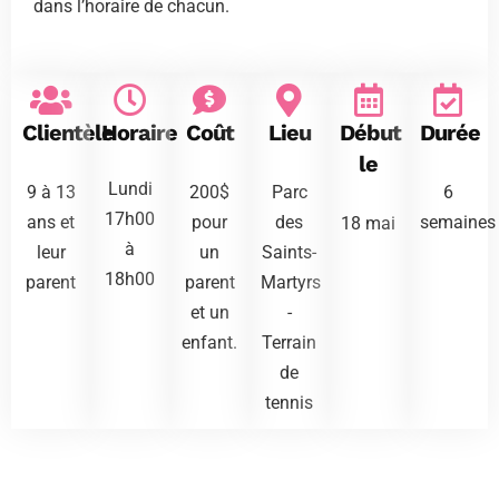
dans l’horaire de chacun.
Clientèle
Horaire
Coût
Lieu
Début
Durée
le
Lundi
9 à 13
200$
Parc
6
17h00
ans et
pour
des
semaines
18 mai
à
leur
un
Saints-
18h00
parent
parent
Martyrs
et un
-
enfant.
Terrain
de
tennis