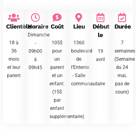
Clientèle
Horaire
Coût
Lieu
Début
Durée
le
Dimanche
18 à
105$
1360
7
-
36
pour
boulevard
semaines
09h00
19
mois
un
de
(Semaine
à
avril
et leur
parent
l’Entente
du 24
09h45
parent
et un
- Salle
mai,
enfant.
communautaire
pas de
(15$
cours)
par
enfant
supplémentaire)