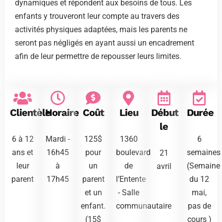
dynamiques et répondent aux besoins de tous. Les
enfants y trouveront leur compte au travers des
activités physiques adaptées, mais les parents ne
seront pas négligés en ayant aussi un encadrement
afin de leur permettre de repousser leurs limites.
Clientèle
Horaire
Coût
Lieu
Début
Durée
le
6 à 12
Mardi -
125$
1360
6
ans et
16h45
pour
boulevard
semaines
21
leur
à
un
de
(Semaine
avril
parent
17h45
parent
l’Entente
du 12
et un
- Salle
mai,
enfant.
communautaire
pas de
(15$
cours )