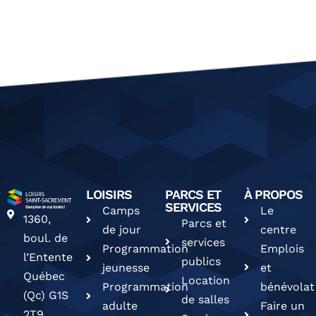
LOISIRS
PARCS ET
À PROPOS
SERVICES
Camps
Le
1360,
Parcs et
de jour
centre
boul. de
services
Programmation
Emplois
l’Entente
publics
jeunesse
et
Québec
Location
Programmation
bénévolat
(Qc) G1S
de salles
adulte
Faire un
2T9