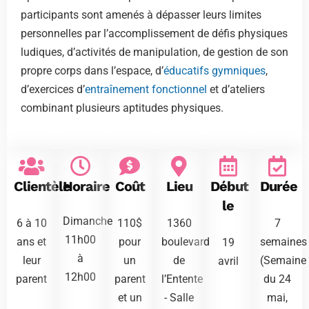
participants sont amenés à dépasser leurs limites
personnelles par l’accomplissement de défis physiques
ludiques, d’activités de manipulation, de gestion de son
propre corps dans l’espace, d’
éducatifs gymniques
,
d’exercices d’
entraînement fonctionnel
et d’ateliers
combinant plusieurs aptitudes physiques.
Clientèle
Horaire
Coût
Lieu
Début
Durée
le
Dimanche
6 à 10
110$
1360
7
11h00
ans et
pour
boulevard
semaines
19
à
leur
un
de
(Semaine
avril
12h00
parent
parent
l’Entente
du 24
et un
- Salle
mai,