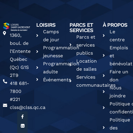
LOISIRS
PARCS ET
À PROPOS
SERVICES
Camps
Le
1360,
Parcs et
de jour
centre
boul. de
services
Programmation
Emplois
l’Entente
publics
jeunesse
et
Québec
Location
Programmation
bénévolat
(Qc) G1S
de salles
adulte
Faire un
2T9
Services
Événements
don
418 681-
communautaires
Nous
7800
joindre
#221
Politique 
clss@clss.qc.ca
confidenti
Politique
des