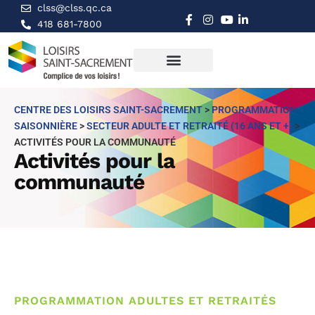
clss@clss.qc.ca
418 681-7800
CENTRE DES LOISIRS SAINT-SACREMENT
>
PROGRAMMATION
SAISONNIÈRE
>
SECTEUR ADULTE ET RETRAITÉ (16 ANS ET +)
>
ACTIVITÉS POUR LA COMMUNAUTÉ
Activités pour la
communauté
PROGRAMMATION ADULTES ET RETRAITÉS