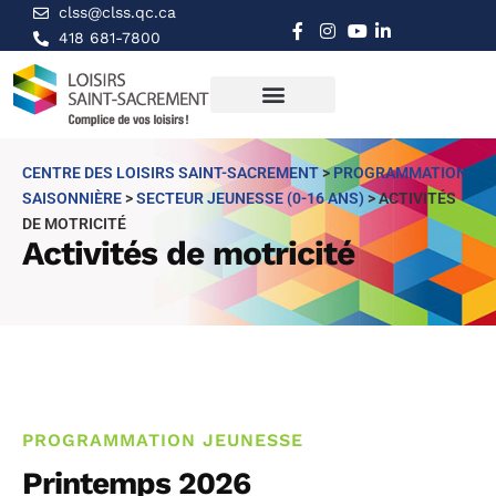
clss@clss.qc.ca
418 681-7800
CENTRE DES LOISIRS SAINT-SACREMENT
>
PROGRAMMATION
SAISONNIÈRE
>
SECTEUR JEUNESSE (0-16 ANS)
>
ACTIVITÉS
DE MOTRICITÉ
Activités de motricité
PROGRAMMATION JEUNESSE
Printemps 2026