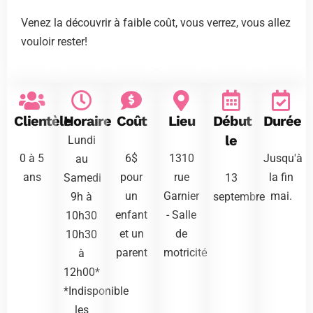
Venez la découvrir à faible coût, vous verrez, vous allez
vouloir rester!
Clientèle
Horaire
Coût
Lieu
Début
Durée
le
Lundi
0 à 5
6$
1310
Jusqu'à
au
ans
pour
rue
la fin
Samedi
13
un
Garnier
mai.
9h à
septembre
enfant
- Salle
10h30
et un
de
10h30
parent
motricité
à
12h00*
*Indisponible
les