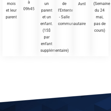
à
mois
un
de
(Semaine
Avril
09h45
et leur
parent
l’Entente
du 24
parent
et un
- Salle
mai,
enfant.
communautaire
pas de
(15$
cours)
par
enfant
supplémentaire)