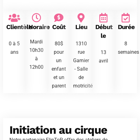
Clientèle
Horaire
Coût
Lieu
Début
Durée
le
Mardi
0 à 5
80$
1310
8
10h30
ans
pour
rue
semaines
13
à
un
Garnier
avril
12h00
enfant
- Salle
et un
de
parent
motricité
Initiation au cirque
Notre partenaire FlipToP offre des ateliers de