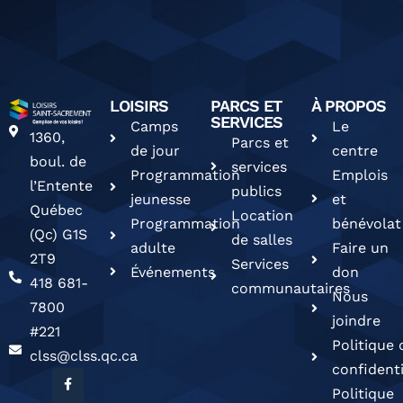
LOISIRS
PARCS ET
À PROPOS
SERVICES
Camps
Le
1360,
Parcs et
de jour
centre
boul. de
services
Programmation
Emplois
l’Entente
publics
jeunesse
et
Québec
Location
Programmation
bénévolat
(Qc) G1S
de salles
adulte
Faire un
2T9
Services
Événements
don
418 681-
communautaires
Nous
7800
joindre
#221
Politique 
clss@clss.qc.ca
confidenti
Politique