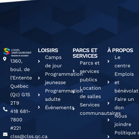
LOISIRS
PARCS ET
À PROPOS
SERVICES
Camps
Le
1360,
Parcs et
de jour
centre
boul. de
services
Programmation
Emplois
l’Entente
publics
jeunesse
et
Québec
Location
Programmation
bénévolat
(Qc) G1S
de salles
adulte
Faire un
2T9
Services
Événements
don
418 681-
communautaires
Nous
7800
joindre
#221
Politique 
clss@clss.qc.ca