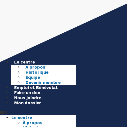
clss@clss.qc.ca
418
681-7800
Le centre
À propos
Historique
Équipe
Devenir membre
Emploi et Bénévolat
Faire un don
Nous joindre
Mon dossier
Le centre
À propos