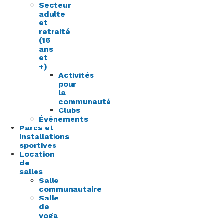
Secteur
adulte
et
retraité
(16
ans
et
+)
Activités
pour
la
communauté
Clubs
Événements
Parcs et
installations
sportives
Location
de
salles
Salle
communautaire
Salle
de
yoga