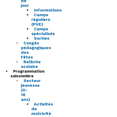
de
jour
Informations
Camps
réguliers
(PVE)
Camps
spécialisés
Sorties
Congés
pédagogiques
des
Fêtes
Relâche
scolaire
Programmation
saisonnière
Secteur
jeunesse
(0-
16
ans)
Activités
de
motricité