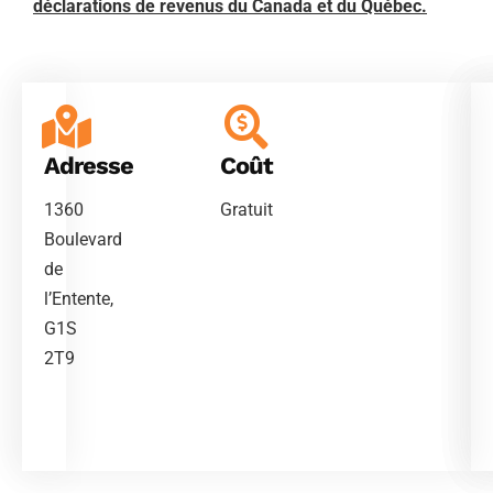
déclarations de revenus du Canada et du Québec.
Adresse
Coût
1360
Gratuit
Boulevard
de
l’Entente,
G1S
2T9