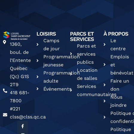
LOISIRS
PARCS ET
À PROPOS
SERVICES
Camps
Le
1360,
Parcs et
de jour
centre
boul. de
services
Programmation
Emplois
l’Entente
publics
jeunesse
et
Québec
Location
Programmation
bénévolat
(Qc) G1S
de salles
adulte
Faire un
2T9
Services
Événements
don
418 681-
communautaires
Nous
7800
joindre
#221
Politique 
clss@clss.qc.ca
confidenti
Politique