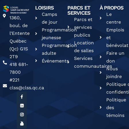
LOISIRS
PARCS ET
À PROPOS
SERVICES
Camps
Le
1360,
Parcs et
de jour
centre
boul. de
services
Programmation
Emplois
l’Entente
publics
jeunesse
et
Québec
Location
Programmation
bénévolat
(Qc) G1S
de salles
adulte
Faire un
2T9
Services
Événements
don
418 681-
communautaires
Nous
7800
joindre
#221
Politique 
clss@clss.qc.ca
confidenti
Politique
des
témoins