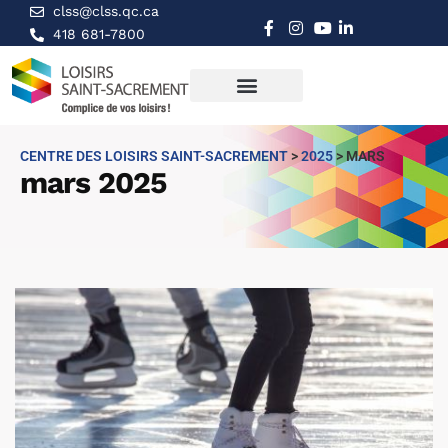
clss@clss.qc.ca
418 681-7800
CENTRE DES LOISIRS SAINT-SACREMENT
>
2025
>
MARS
mars 2025