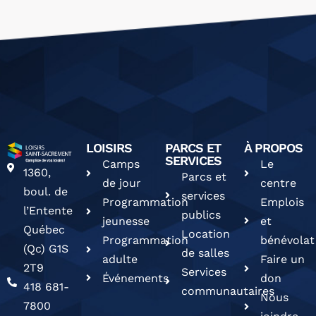
LOISIRS
PARCS ET
À PROPOS
SERVICES
Camps
Le
1360,
Parcs et
de jour
centre
boul. de
services
Programmation
Emplois
l’Entente
publics
jeunesse
et
Québec
Location
Programmation
bénévolat
(Qc) G1S
de salles
adulte
Faire un
2T9
Services
Événements
don
418 681-
communautaires
Nous
7800