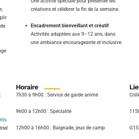
Une activité spéciale pour présenter les
r,
créations et célébrer la fin de la semaine.
plir
Encadrement bienveillant et créatif
 de
Activités adaptées aux 9–12 ans, dans
une ambiance encourageante et inclusive.
âge
Horaire
Lie
t
7h30 à 9h00 : Service de garde animé
Coll
9h00 à 12h00 : Spécialité
115
nts
12h00 à 16h00 : Baignade, jeux de camp
G1S
riel