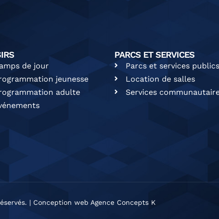
SIRS
PARCS ET SERVICES
amps de jour
Parcs et services public
rogrammation jeunesse
Location de salles
rogrammation adulte
Services communautair
vénements
éservés. |
Conception web Agence Concepts K