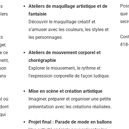
Poss
us
Ateliers de maquillage artistique et de
que 
iers
fantaisie
secr
Découvrir le maquillage créatif et
s’amuser avec les couleurs, les styles et
Cont
ts
les personnages.
418
er,
e ce
Ateliers de mouvement corporel et
ment,
chorégraphie
son
Explorer le mouvement, le rythme et
ans
l’expression corporelle de façon ludique.
Mise en scène et création artistique
l où
Imaginer, préparer et organiser une petite
 dont
présentation avec les créations réalisées.
qui
Projet final : Parade de mode en ballons