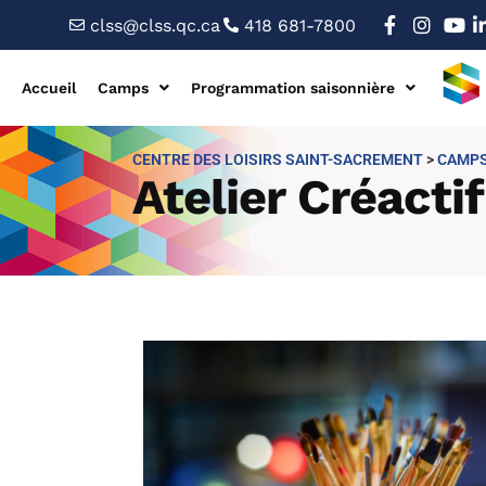
clss@clss.qc.ca
418 681-7800
Accueil
Camps
Programmation saisonnière
CENTRE DES LOISIRS SAINT-SACREMENT
>
CAMPS
Atelier Créactif