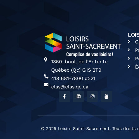
LOI
C
P
P
1360, boul. de l’Entente
É
Québec (Qc) G1S 2T9
418 681-7800 #221
clss@clss.qc.ca
© 2025 Loisirs Saint-Sacrement. Tous droits r