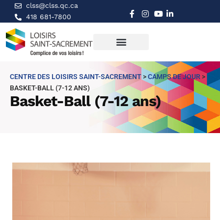
clss@clss.qc.ca
418 681-7800
CENTRE DES LOISIRS SAINT-SACREMENT
>
CAMPS DE JOUR
>
BASKET-BALL (7-12 ANS)
Basket-Ball (7-12 ans)