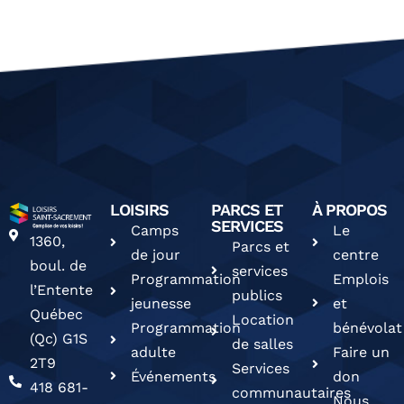
LOISIRS
PARCS ET
À PROPOS
SERVICES
Camps
Le
1360,
Parcs et
de jour
centre
boul. de
services
Programmation
Emplois
l’Entente
publics
jeunesse
et
Québec
Location
Programmation
bénévolat
(Qc) G1S
de salles
adulte
Faire un
2T9
Services
Événements
don
418 681-
communautaires
Nous