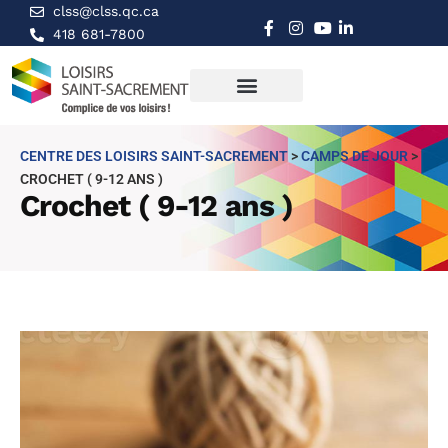
clss@clss.qc.ca
418 681-7800
CENTRE DES LOISIRS SAINT-SACREMENT
>
CAMPS DE JOUR
>
CROCHET ( 9-12 ANS )
Crochet ( 9-12 ans )