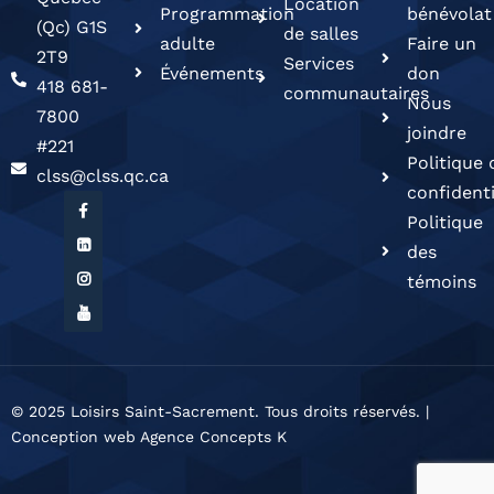
Location
Programmation
bénévolat
(Qc) G1S
de salles
adulte
Faire un
2T9
Services
Événements
don
418 681-
communautaires
Nous
7800
joindre
#221
Politique 
clss@clss.qc.ca
confidenti
Politique
des
témoins
© 2025 Loisirs Saint-Sacrement. Tous droits réservés. |
Conception web Agence Concepts K