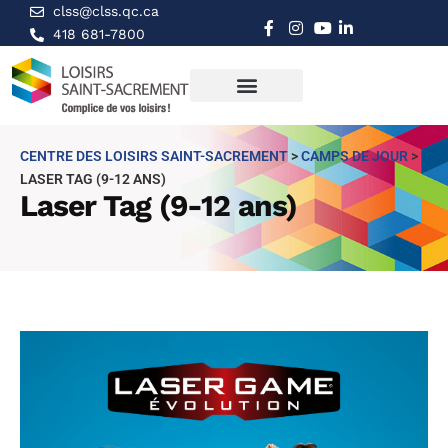
clss@clss.qc.ca
418 681-7800
CENTRE DES LOISIRS SAINT-SACREMENT
>
CAMPS DE JOUR
>
LASER TAG (9-12 ANS)
Laser Tag (9-12 ans)