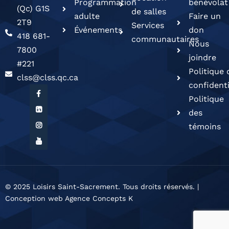
Programmation
bénévolat
(Qc) G1S
de salles
adulte
Faire un
2T9
Services
Événements
don
418 681-
communautaires
Nous
7800
joindre
#221
Politique 
clss@clss.qc.ca
confidenti
Politique
des
témoins
© 2025 Loisirs Saint-Sacrement. Tous droits réservés. |
Conception web Agence Concepts K