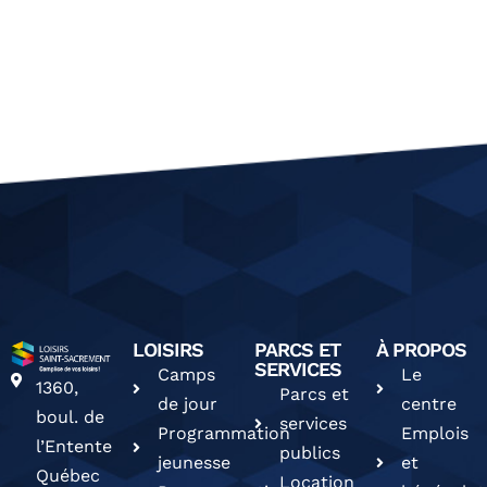
LOISIRS
PARCS ET
À PROPOS
SERVICES
Camps
Le
1360,
Parcs et
de jour
centre
boul. de
services
Programmation
Emplois
l’Entente
publics
jeunesse
et
Québec
Location