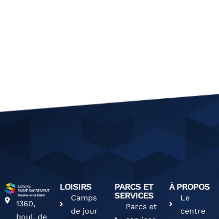
LOISIRS
PARCS ET
À PROPOS
SERVICES
Camps
Le
1360,
Parcs et
de jour
centre
boul. de