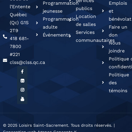
services
Programmation
Emplois
l’Entente
publics
jeunesse
et
Québec
Location
Programmation
bénévolat
(Qc) G1S
de salles
adulte
Faire un
2T9
Services
Événements
don
418 681-
communautaires
Nous
7800
joindre
#221
Politique 
clss@clss.qc.ca
confidenti
Politique
des
témoins
© 2025 Loisirs Saint-Sacrement. Tous droits réservés. |
Conception web Agence Concepts K