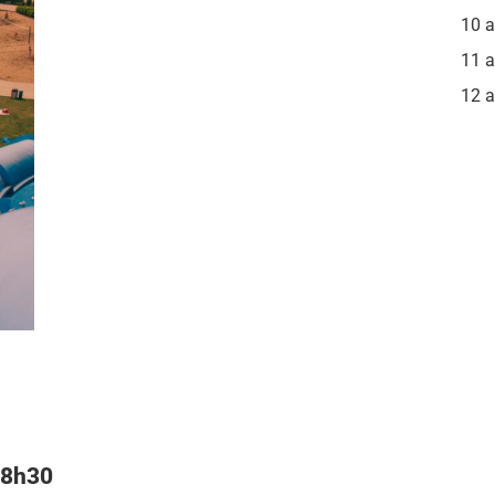
10 
11 
12 
 18h30