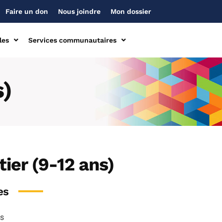
Faire un don
Nous joindre
Mon dossier
les
Services communautaires
s)
ier (9-12 ans)
es
ns