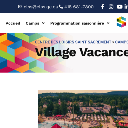
clss@clss.qc.ca
418 681-7800
Accueil
Camps
Programmation saisonnière
CENTRE DES LOISIRS SAINT-SACREMENT
>
CAMPS
Village Vacance